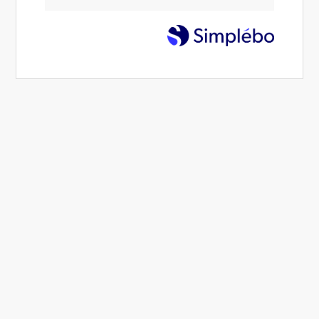
Aujourd'hui, j'exerce dans mon cabinet sur Caudry et à
quelques minutes de
Cambrai, Denain, Valenciennes
. En
tant que maître Reiki, je reçois nourrissons, enfants,
adolescents, adultes, seniors À domicile.
La thérapie par
reiki
propose un chemin de conscience à la
croisée de l’intellect, du corps et du cœur. Quelques soient
vos problèmes, je peux vous accompagner dans le
cheminement pour vous en libérer. Mes méthodes
considèrent la personne dans sa globalité.
Je serai ravi de vous rencontrer et d'échanger avec vous.
Contacter Charline Lernon, reiki