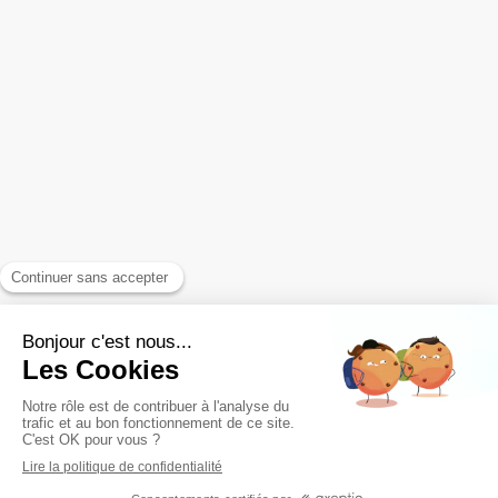
Lernon Charline
Du
Lundi
au
Vendredi
de
10h
à
18h
Le
Samedi
de
14h
à
18h
Plan du site
Mentions légales
©2017 Lernon Charline - Energéticienne - Enseignante
Reiki, Praticienne en Jin Shin Jyutsu, Méditation guidée