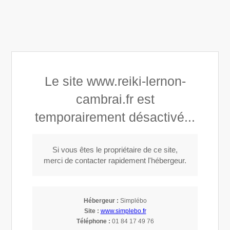
Lernon Charline
Le site www.reiki-lernon-
Maître Reiki à Cambrai
cambrai.fr est
Appeler
temporairement désactivé...
Si vous êtes le propriétaire de ce site,
Reiki à Caudry (59540)
merci de contacter rapidement l'hébergeur.
Maître Reiki à Caudry
Hébergeur :
Simplébo
Site :
www.simplebo.fr
Je pratique les techniques de
reiki
depuis 19 ans.
Téléphone :
01 84 17 49 76